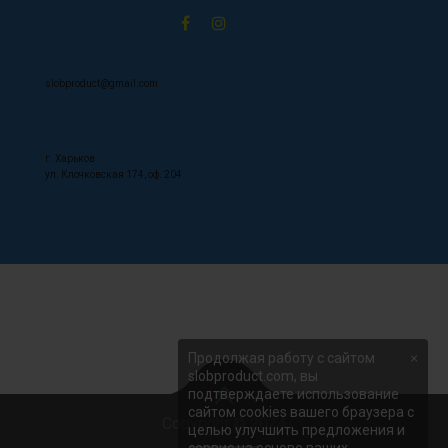
slobproduct@gmail.com
г. Харьков
ул. Клочковская 174, оф. 204
Продолжая работу с сайтом
×
slobproduct.com, вы
подтверждаете использование
сайтом cookies вашего браузера с
Copyright © 2024
целью улучшить предложения и