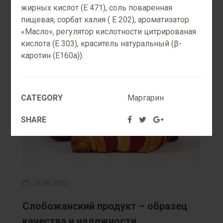
жирных кислот (Е 471), соль поваренная
пищевая, сорбат калия ( E 202), ароматизатор
«Масло», регулятор кислотности цитрированая
кислота (Е 303), краситель натуральный (β-
каротин (Е160а)).
CATEGORY
Маргарин
SHARE
26.06.2023
Слобожанский продукт – образец
качества и надежности.