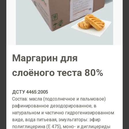
БОЛЬШЕ 70
сотрудников
Маргарин для
слоёного теста 80%
БОЛЕЕ 200
ДСТУ 4465:2005
Состав: масла (подсолнечное и пальмовое)
клиентов
рафинированное дезодорированное, в
натуральном и частично гидрогенизированном
Новости компании
виде, вода питьевая, эмульгаторы: эфир
полиглицерина (Е 475), моно- и диглицериды