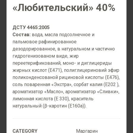
«Любительский» 40%
ДЕТАЛИ
ДСТУ 4465:2005
Состав:
вода, масла подсолнечное и
ОПИСАНИЕ
пальмовое рафинированное
дезодорированное, в натуральном и частично
Область применения:
для изготовления
гидрогенизованом виде, жир
классических слоёных изделий, круасанов из
переетерификований, моно- и диглицериды
слоёного теста, а также для приготовления
жирных кислот (Е471), полиглицериновий эфир
слоёного печенья типа “Восточные сладости”.
поликонденсованой рициновой кислоты (Е476),
соль поваренная «Экстра», сорбат калия (E202 ),
ароматизатор «Масло», ароматизатор «Сливки»,
лимонная кислота (Е 330), краситель
Related
натуральный (β-каротин (Е160а)).
PRODUCTS
CATEGORY
Маргарин